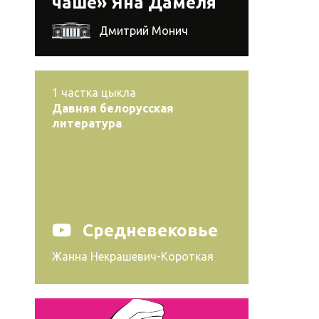
чаше» Яна Дамеля
Дмитрий Монич
1
частка цыкла
Давняя белорусская
литература
Средневековье
Жанна Некрашевич-Короткая