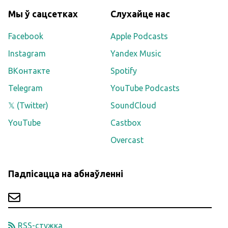
Мы ў сацсетках
Слухайце нас
Facebook
Apple Podcasts
Instagram
Yandex Music
ВКонтакте
Spotify
Telegram
YouTube Podcasts
𝕏 (Twitter)
SoundCloud
YouTube
Castbox
Overcast
Падпісацца на абнаўленні
RSS-стужка