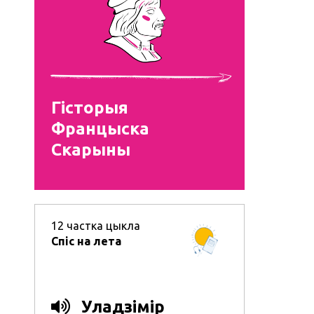
Гісторыя
Францыска
Скарыны
12
частка цыкла
Спіс на лета
Уладзімір