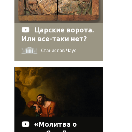
Царские ворота.
Или все-таки нет?
Станислав Чаус
«Молитва о