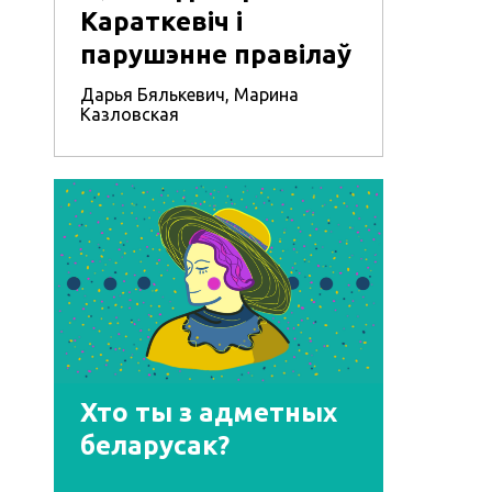
Караткевіч і
парушэнне правілаў
Дарья Бялькевич
,
Марина
Казловская
Хто ты з адметных
беларусак?