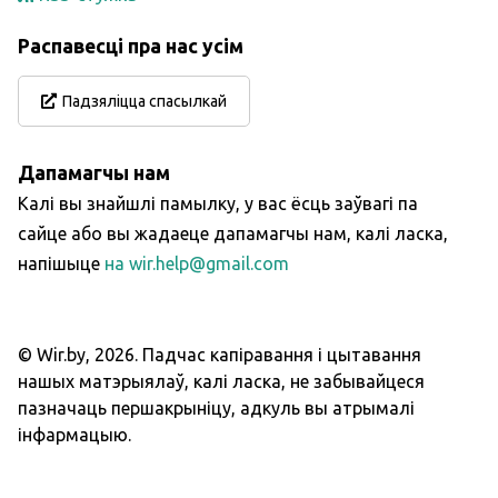
Распавесці пра нас усім
Падзяліцца спасылкай
Дапамагчы нам
Калі вы знайшлі памылку, у вас ёсць заўвагі па
сайце або вы жадаеце дапамагчы нам, калі ласка,
напішыце
на wir.help@gmail.com
© Wir.by,
2026
.
Падчас капіравання і цытавання
нашых матэрыялаў, калі ласка, не забывайцеся
пазначаць першакрыніцу, адкуль вы атрымалі
інфармацыю.