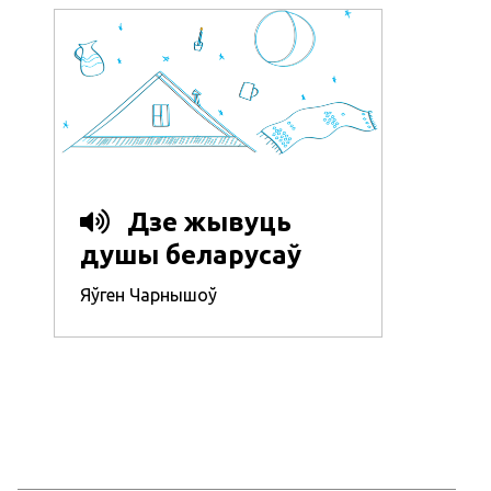
Дзе жывуць
душы беларусаў
Яўген Чарнышоў