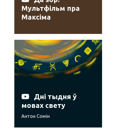
Мультфільм пра
Максіма
Багдановіча
Дні тыдня ў
мовах свету
Антон Сомін