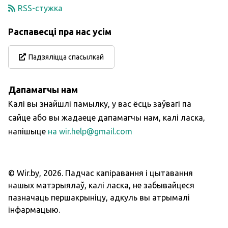
RSS-стужка
Распавесці пра нас усім
Падзяліцца спасылкай
Дапамагчы нам
Калі вы знайшлі памылку, у вас ёсць заўвагі па
сайце або вы жадаеце дапамагчы нам, калі ласка,
напішыце
на wir.help@gmail.com
© Wir.by,
2026
.
Падчас капіравання і цытавання
нашых матэрыялаў, калі ласка, не забывайцеся
пазначаць першакрыніцу, адкуль вы атрымалі
інфармацыю.