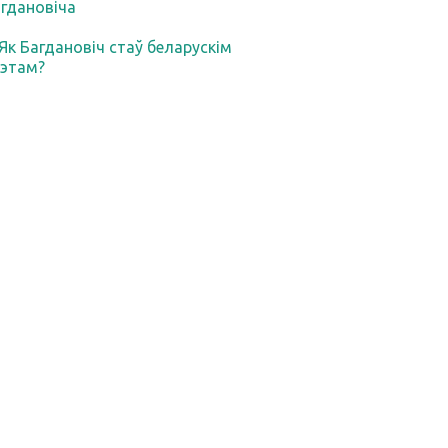
гдановіча
 Як Багдановіч стаў беларускім
этам?