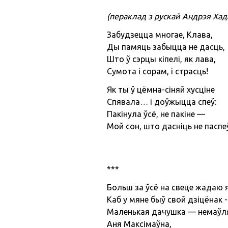
(пераклад з рускай Андрэя Хад
Забудзецца многае, Клава,
Ды памяць забыцца не дасць,
Што ў сэрцы кіпелі, як лава,
Сумота і сорам, і страсць!
Як ты ў цёмна-сіняй хусціне
Спявала… і доўжыцца спеў:
Пакінула ўсё, не пакіне —
Мой сон, што дасніць не паспе
***
Больш за ўсё на свеце жадаю я
Каб у мяне быў свой дзіцёнак -
Маленькая дачушка — немаўл
Аня Максімаўна,