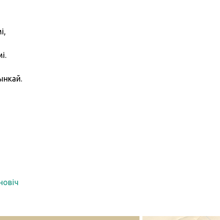
і,
і.
ынкай.
новіч