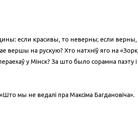
ны: если красивы, то неверны; если верны,
е вершы на рускую? Хто натхніў яго на «Зорку
пераехаў у Мінск? За што было сорамна паэту 
 «Што мы не ведалі пра Максіма Багдановіча».