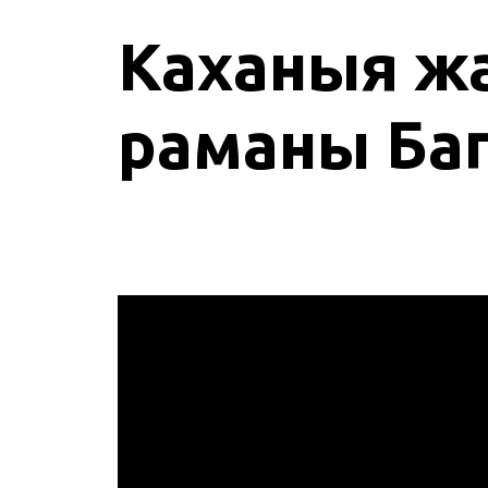
Каханыя ж
раманы Баг