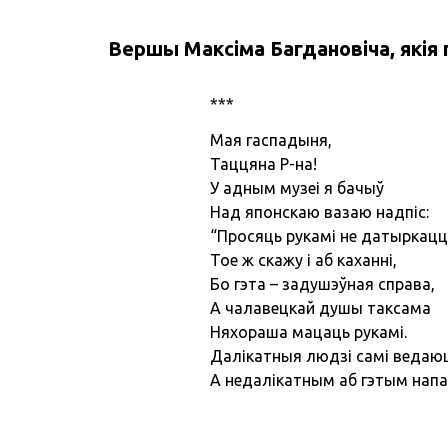
Вершы Максіма Багдановіча, якія 
***
Мая гаспадыня,
Таццяна Р-на!
У адным музеі я бачыў
Над японскаю вазаю надпіс:
“Просяць рукамі не датыркацц
Тое ж скажу і аб каханні,
Бо гэта – задушэўная справа,
А чалавецкай душы таксама
Няхораша мацаць рукамі.
Далікатныя людзі самі ведаюц
А недалікатным аб гэтым напа