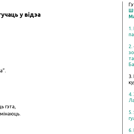
Гэ
Ш
гучаць у відэа
М
1.
па
2.
зо
та
Ба
а”.
3.
ку
4.
Ла
ь гэта,
5.
мінаюць.
гу
6.