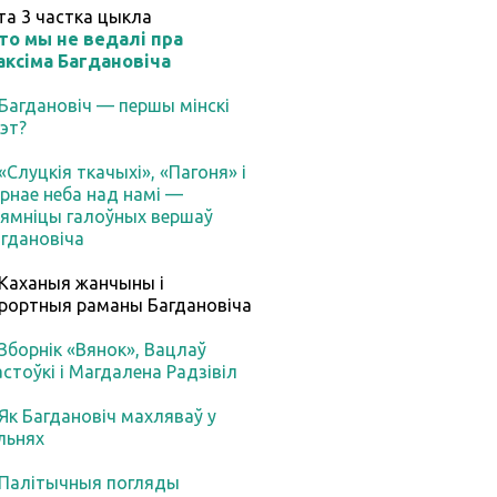
та
3
частка цыкла
то мы не ведалі пра
аксіма Багдановіча
 Багдановіч — першы мінскі
эт?
 «Слуцкія ткачыхі», «Пагоня» і
рнае неба над намі —
ямніцы галоўных вершаў
гдановіча
 Каханыя жанчыны і
рортныя раманы Багдановіча
 Зборнік «Вянок», Вацлаў
стоўкі і Магдалена Радзівіл
 Як Багдановіч махляваў у
льнях
 Палітычныя погляды