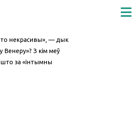
 то некрасивы», — дык
 Венеру»? З кім меў
і што за «інтымны