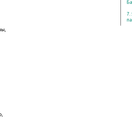
Ба
7.
па
чы,
о,