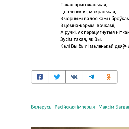
Такая прыгожанькая,
Цёпленькая, мокранькая,
3 чорнымі валосікамі і броўкам
3 цёмна-карымі вочкамі,
А ручкі, як перацягнутыя ніткам
Зусім такая, як Вы,
Калі Вы былі маленькай дзяўч
Беларусь
Расійская імперыя
Максім Багда