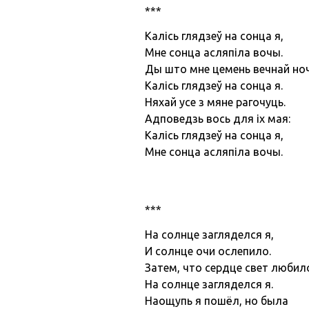
***
Калісь глядзеў на сонца я,
Мне сонца асляпіла вочы.
Ды што мне цемень вечнай но
Калісь глядзеў на сонца я.
Няхай усе з мяне рагочуць.
Адповедзь вось для іх мая:
Калісь глядзеў на сонца я,
Мне сонца асляпіла вочы.
***
На солнце загляделся я,
И солнце очи ослепило.
Затем, что сердце свет любил
На солнце загляделся я.
Наощупь я пошёл, но была