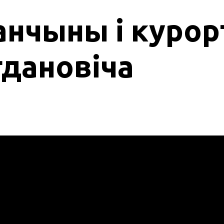
анчыны і куро
дановіча