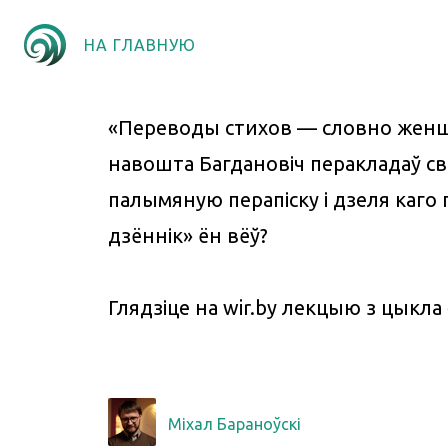
НА ГЛАВНУЮ
«Переводы стихов — словно женщи
навошта Багдановіч перакладаў сва
палымяную перапіску і дзеля каго 
дзённік» ён вёў?
Глядзіце на wir.by лекцыю з цыкла
Міхал Бараноўскі