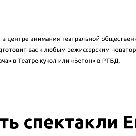
а в центре внимания театральной общественн
одготовит вас к любым режиссерским новато
ча» в Театре кукол или «Бетон» в РТБД.
ть спектакли 