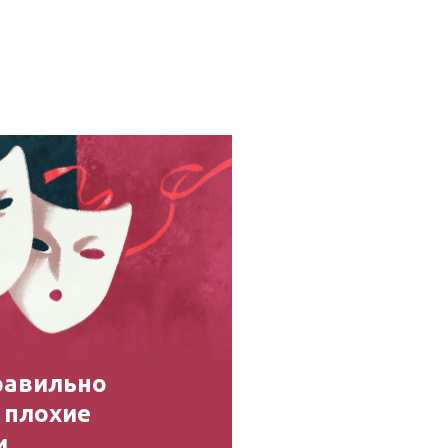
равильно
 плохие
и