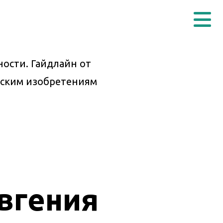
ости. Гайдлайн от
рским изобретениям
Евгения