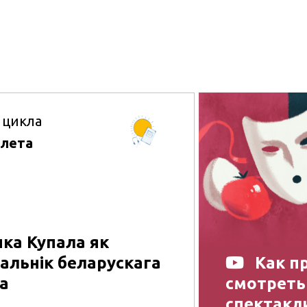
 цикла
 лета
ка Купала як
альнік беларускага
Как п
а
смотреть
спектакл