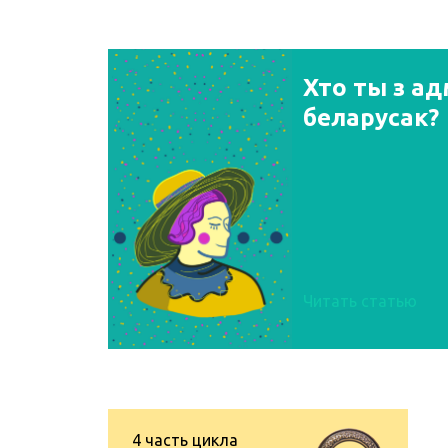
Хто ты з а
беларусак?
Читать статью
4
часть цикла