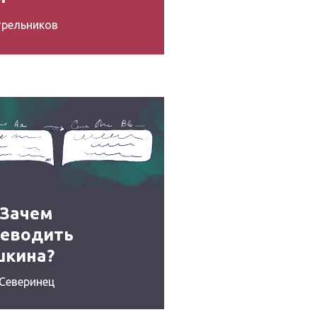
трельников
Зачем
реводить
шкина?
Северинец