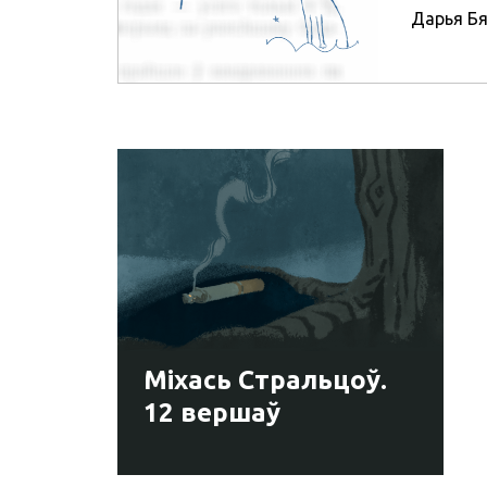
Дарья Б
Міхась Стральцоў.
12 вершаў