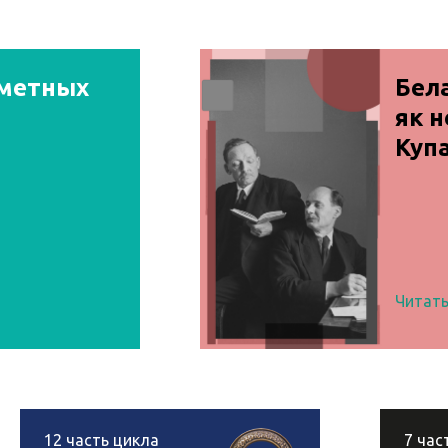
дметных
Бела
як 
Купа
Читать
12
часть цикла
7
час