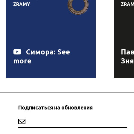
ZRAMY
ZRA
Симора: See
Пав
more
Зня
Подписаться на обновления