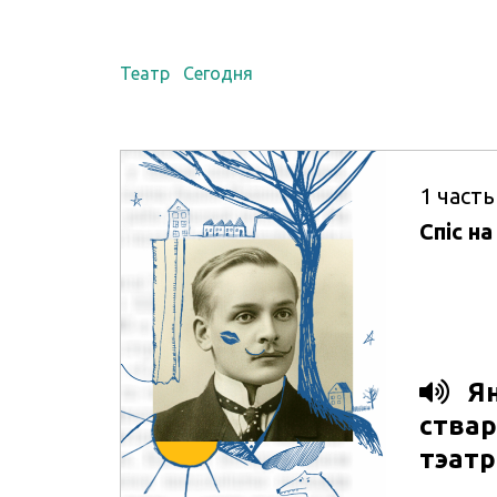
Театр
Сегодня
1
часть
Спіс на
Ян
ствар
тэатр