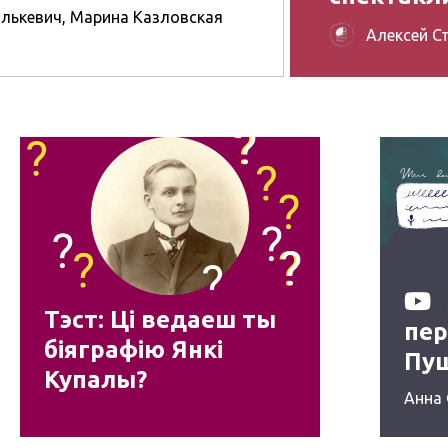
ялькевич
,
Марина Казловская
Алексей С
Тэст: Ці ведаеш ты
пе
біяграфію Янкі
Пу
Купалы?
Анна 