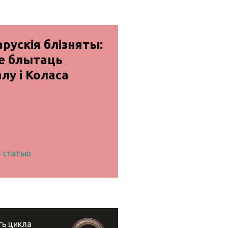
рускія блізняты:
не блытаць
лу і Коласа
 статью
ть цикла