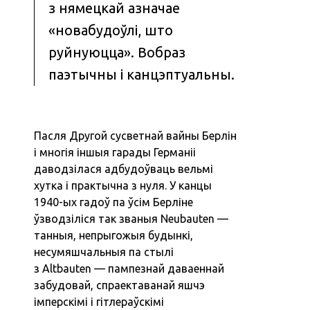
з нямецкай азначае
«новабудоўлі, што
руйнуюцца». Вобраз
паэтычны і канцэптуальны.
Пасля Другой сусветнай вайны Берлін
і многія іншыя гарады Германіі
даводзілася адбудоўваць вельмі
хутка і практычна з нуля. У канцы
1940-ых гадоў па ўсім Берліне
ўзводзіліся так званыя Neubauten —
танныя, непрыгожыя будынкі,
несумяшчальныя па стылі
з Altbauten — пампезнай даваеннай
забудовай, спраектаванай яшчэ
імперскімі і гітлераўскімі