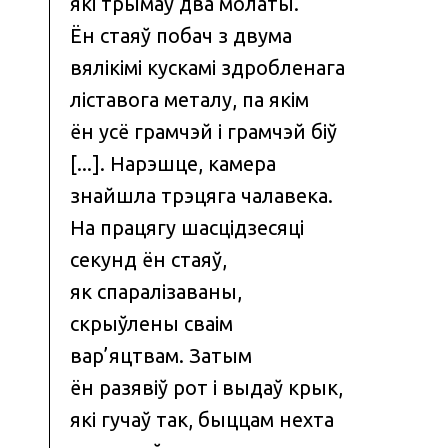
які трымаў два молаты.
Ён стаяў побач з двума
вялікімі кускамі здробленага
ліставога металу, па якім
ён усё грамчэй і грамчэй біў
[...]. Нарэшце, камера
знайшла трэцяга чалавека.
На працягу шасцідзесяці
секунд ён стаяў,
як спаралізаваны,
скрыўлены сваім
вар’яцтвам. Затым
ён разявіў рот і выдаў крык,
які гучаў так, быццам нехта