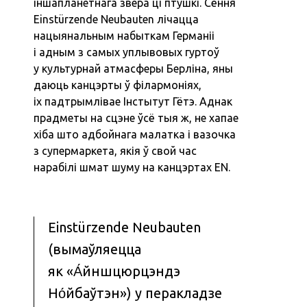
іншапланетнага звера ці птушкі. Сёння
Einstürzende Neubauten лічацца
нацыянальным набыткам Германіі
і адным з самых уплывовых гуртоў
у культурнай атмасферы Берліна, яны
даюць канцэрты ў філармоніях,
іх падтрымлівае Інстытут Гётэ. Аднак
прадметы на сцэне ўсё тыя ж, не хапае
хіба што адбойнага малатка і вазочка
з супермаркета, якія ў свой час
нарабілі шмат шуму на канцэртах EN.
Einstürzende Neubauten
(вымаўляецца
як «А́йншцюрцэндэ
Но́йбаўтэн») у перакладзе