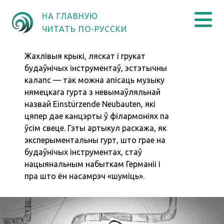
НА ГЛАВНУЮ
ЧИТАТЬ ПО-РУССКИ
Жахлівыя крыкі, ляскат і грукат
будаўнічых інструментаў, эстэтычны
калапс — так можна апісаць музыку
нямецкага гурта з невымаўляльнай
назвай Einstürzende Neubauten, які
цяпер дае канцэрты ў філармоніях па
ўсім свеце. Гэты артыкул раскажа, як
эксперыментальны гурт, што грае на
будаўнічых інструментах, стаў
нацыянальным набыткам Германіі і
пра што ён насамрэч «шуміць».