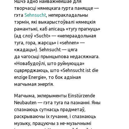
Яшчэ адно найважнейшае для
творчасці нямецкага гурта паняцце —
гэта
Sehnsucht
, неперакладальны
тэрмін, які выкарыстоўвалі нямецкія
рамантыкі, каб апісаць «тугу прагнуць»
(ад слоў «Sucht» — «непераадольная
туга, гора, жарсць» і «sehnen» —
«жадаць»). Sehnsucht — цяга
да чагосьці прынцыпова недасяжнага.
«Новабудоўлі, што руйнуюцца»
сцврярджаюць, што «Sehnsucht ist die
enzige Energie», то бок адзіная
магчымая энергія.
Магчыма, экперыменты Einstürzende
Neubauten — гэта туга па пазнанні. Яны
спазнаюць сутнасць прадметаў,
раскрываючы іх гучанне, і спазнаюць
музыку, працуючы з не-музычнымі