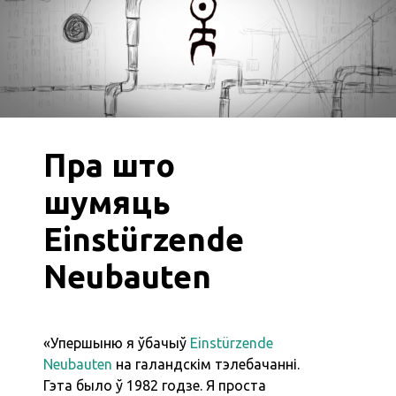
Пра што
шумяць
Einstürzende
Neubauten
«Упершыню я ўбачыў
Einstürzende
Neubauten
на галандскім тэлебачанні.
Гэта было ў 1982 годзе. Я проста