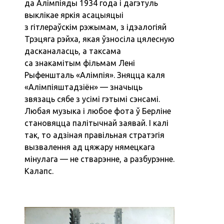
да Алімпіяды 1934 года і дагэтуль
выклікае яркія асацыяцыі
з гітлераўскім рэжымам, з ідэалогіяй
Трэцяга рэйха, якая ўзносіла цялесную
дасканаласць, а таксама
са знакамітым фільмам Лені
Рыфеншталь «Алімпія». Зняцца каля
«Алімпіяштадзіён» — значыць
звязаць сябе з усімі гэтымі сэнсамі.
Любая музыка і любое фота ў Берліне
становяцца палітычнай заявай. І калі
так, то адзіная правільная стратэгія
вызвалення ад цяжару нямецкага
мінулага — не стварэнне, а разбурэнне.
Калапс.