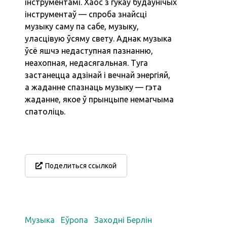
інструментамі. Хаос з гукаў будаўнічых
інструментаў — спроба знайсці
музыку саму па сабе, музыку,
уласцівую ўсяму свету. Аднак музыка
ўсё яшчэ недаступная пазнанню,
неахопная, недасягальная. Туга
застанецца адзінай і вечнай энергіяй,
а жаданне спазнаць музыку — гэта
жаданне, якое ў прынцыпе немагчыма
спатоліць.
Поделиться ссылкой
Музыка
Еўропа
Заходні Берлін