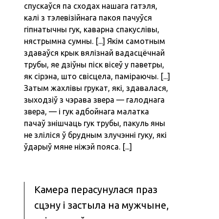
спускаўся па сходах нашага гатэля,
калі з тэлевізійнага пакоя пачуўся
гіпнатычны гук, каварна спакуслівы,
нястрымна сумны. [...] Якім самотным
здаваўся крык вялізнай вадасцёчнай
трубы, яе дзіўны піск вісеў у паветры,
як сірэна, што свісцела, паміраючы. [...]
Затым жахлівы грукат, які, здавалася,
зыходзіў з чэрава звера — галоднага
звера, — і гук адбойнага малатка
пачаў знішчаць гук трубы, пакуль яны
не зліліся ў брудным злучэнні гуку, які
ўдарыў мяне ніжэй пояса. [...]
Камера перасунулася праз
сцэну і застыла на мужчыне,