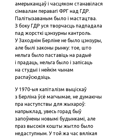
амерыканцаў і часцяком станавілася
сімвалам перавагі ФРГ над ГДР.
Палітызаваным было і мастацтва.
З боку ГДР уся творчасць падпадала
пад жорсткі цэнзурны кантроль.
У Заходнім Берліне не было цэнзуры,
але былі законы рынку: тое, што
нельга было паставіць на радыё
і прадаць, нельга было і запісаць
на студыі і нейкім чынам
распаўсюдзіць.
У 1970-ыя капіталізм выціскаў
з Берліна ўсё магчымае, не думаючы
пра наступствы для жыхароў:
напрыклад, увесь горад быў
запоўнены новымі будынкамі, але
праз высокія кошты жытло было
недаступным. У той жа час вялікая