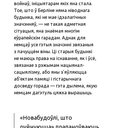
войнаў, ініцыятарам якіх яна стала.
Тое, што ў Берліне няма ніводнага
будынка, які не мае ідэалагічных
значэнняў, — не такая адметная
сітуацыя, яна знаёмая многім
еўрапейскім гарадам. Аднак для
немцаў усе гэтыя значэнні звязаныя
з пачуццём віны. Ці старыя будынкі
не маюць права на існаванне, як і ўсё,
звязанае з рэжымам нацыянал-
сацыялізму, або яны з’яўляюцца
аб’ектам памяці і гістарычнага
досведу горада — гэта дылема, якую
немцам дагэтуль цяжка вырашыць.
«Новабудоўлі, што
руйнуюцца» прапаноўваюць