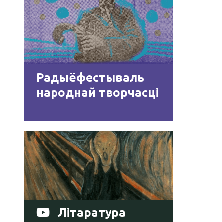
Радыёфестываль
народнай творчасці
Літаратура