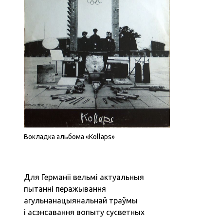
Вокладка альбома «Kollaps»
Для Германіі вельмі актуальныя
пытанні перажывання
агульнанацыянальнай траўмы
і асэнсавання вопыту сусветных