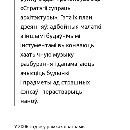
«Стратэгіі супраць
архітэктуры». Гэта іх план
дзеянняў: адбойныя малаткі
з іншымі будаўнічымі
інстументамі выконваюць
хаатычную музыку
разбурэння і дапамагаюць
ачысціць будынкі
і прадметы ад страшных
сэнсаў і перастварыць
наноў.
У 2006 годзе ў рамках праграмы