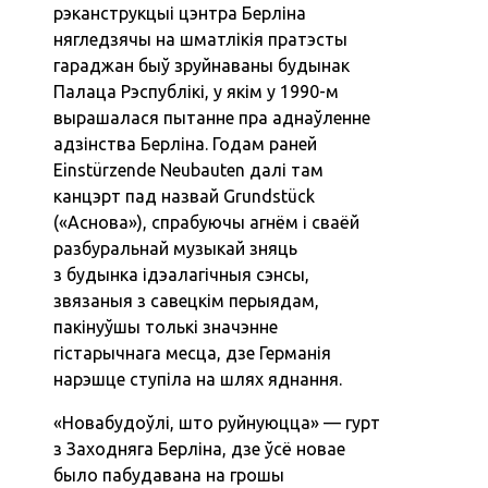
рэканструкцыі цэнтра Берліна
нягледзячы на шматлікія пратэсты
гараджан быў зруйнаваны будынак
Палаца Рэспублікі, у якім у 1990-м
вырашалася пытанне пра аднаўленне
адзінства Берліна. Годам раней
Einstürzende Neubauten далі там
канцэрт пад назвай Grundstück
(«Аснова»), спрабуючы агнём і сваёй
разбуральнай музыкай зняць
з будынка ідэалагічныя сэнсы,
звязаныя з савецкім перыядам,
пакінуўшы толькі значэнне
гістарычнага месца, дзе Германія
нарэшце ступіла на шлях яднання.
«Новабудоўлі, што руйнуюцца» — гурт
з Заходняга Берліна, дзе ўсё новае
было пабудавана на грошы