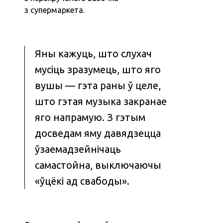
з супермаркета.
Яны кажуць, што слухач
мусіць зразумець, што яго
вушы — гэта раны ў целе,
што гэтая музыка закранае
яго напрамую. З гэтым
досведам яму давядзецца
ўзаемадзейнічаць
самастойна, выключаючы
«ўцёкі ад свабоды».