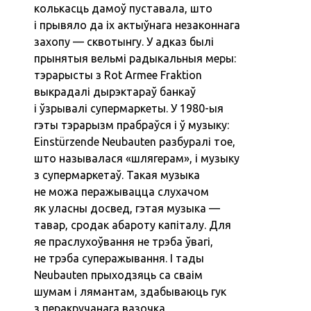
колькасць дамоў пуставала, што
і прывяло да іх актыўнага незаконнага
захопу — сквотынгу. У адказ былі
прынятыя вельмі радыкальныя меры:
тэрарысты з Rot Armee Fraktion
выкрадалі дырэктараў банкаў
і ўзрывалі супермаркеты. У 1980-ыя
гэты тэрарызм прабраўся і ў музыку:
Einstürzende Neubauten разбуралі тое,
што называлася «шлягерам», і музыку
з супермаркетаў. Такая музыка
не можа перажывацца слухачом
як уласны досвед, гэтая музыка —
тавар, сродак абароту капіталу. Для
яе праслухоўвання не трэба ўвагі,
не трэба суперажывання. І тады
Neubauten прыходзяць са сваім
шумам і лямантам, здабываюць гук
з перакручанага вазочка