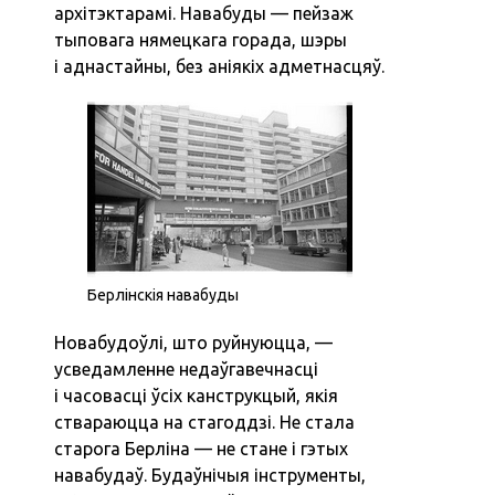
архітэктарамі. Навабуды — пейзаж
тыповага нямецкага горада, шэры
і аднастайны, без аніякіх адметнасцяў.
Берлінскія навабуды
Новабудоўлі, што руйнуюцца, —
усведамленне недаўгавечнасці
і часовасці ўсіх канструкцый, якія
ствараюцца на стагоддзі. Не стала
старога Берліна — не стане і гэтых
навабудаў. Будаўнічыя інструменты,