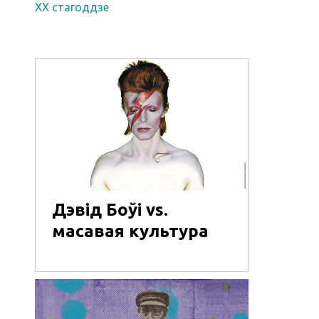
XX стагоддзе
Дэвід Боўі vs.
масавая культура