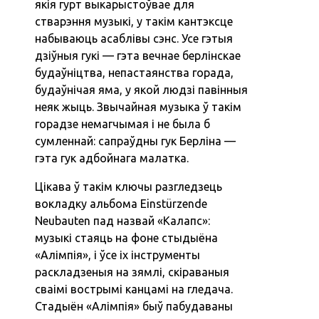
якія гурт выкарыстоўвае для
стварэння музыкі, у такім кантэксце
набываюць асаблівы сэнс. Усе гэтыя
дзіўныя гукі — гэта вечнае берлінскае
будаўніцтва, непастаянства горада,
будаўнічая яма, у якой людзі павінныя
неяк жыць. Звычайная музыка ў такім
горадзе немагчымая і не была б
сумленнай: сапраўдны гук Берліна —
гэта гук адбойнага малатка.
Цікава ў такім ключы разгледзець
вокладку альбома Einstürzende
Neubauten пад назвай «Калапс»:
музыкі стаяць на фоне стыдыёна
«Алімпія», і ўсе іх інструменты
раскладзеныя на зямлі, скіраваныя
сваімі вострымі канцамі на гледача.
Стадыён «Алімпія» быў пабудаваны