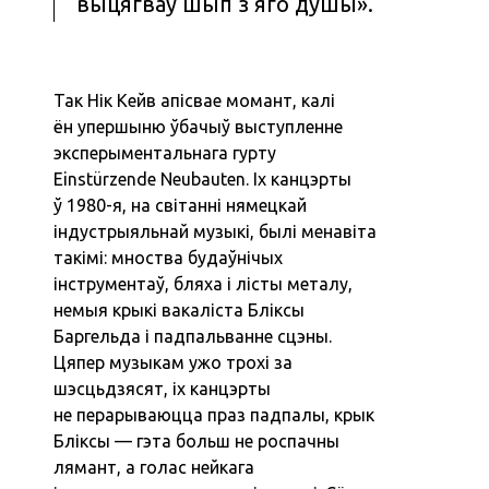
выцягваў шып з яго душы».
Так Нік Кейв апісвае момант, калі
ён упершыню ўбачыў выступленне
эксперыментальнага гурту
Einstürzende Neubauten. Іх канцэрты
ў 1980-я, на світанні нямецкай
індустрыяльнай музыкі, былі менавіта
такімі: мноства будаўнічых
інструментаў, бляха і лісты металу,
немыя крыкі вакаліста Бліксы
Баргельда і падпальванне сцэны.
Цяпер музыкам ужо трохі за
шэсцьдзясят, іх канцэрты
не перарываюцца праз падпалы, крык
Бліксы — гэта больш не роспачны
лямант, а голас нейкага